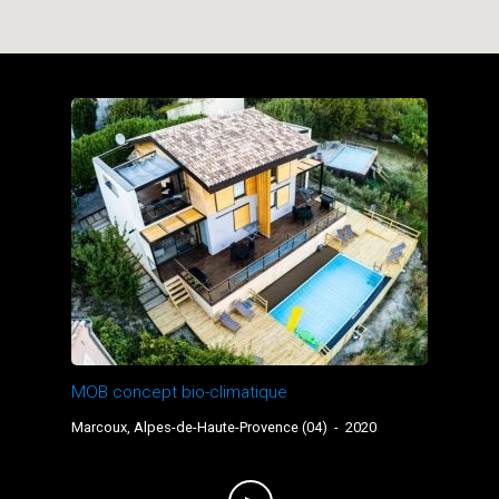
Et parce que rien ne remplace le terrain, une
semaine en présentiel est organisée chaque année
pour approfondir, expérimenter et rencontrer.
Au-delà de la formation, je partage aussi volontiers
mon expérience de la construction elle-même,
avec ses réussites… et ses apprentissages.
Si tu es en réflexion ou en projet, ce sera un plaisir
d’échanger avec toi.
À bientôt,
Jean-Luc
MOB concept bio-climatique
Marcoux, Alpes-de-Haute-Provence (04)
-
2020