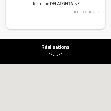
la décoration au service des professionnels du
Jean-Luc DELAFONTAINE
bâtiment. Une vie intense, urbaine, bien remplie…
jusqu’au moment où le besoin de sens et de nature
Lire la suite
est devenu plus fort.
J’ai alors changé de cap.
Direction le sud de la France, pour passer de
citadin “speed” à éco-constructeur engagé.
J’ai construit en auto-construction deux maisons
Réalisations
en ossature bois. Et même avec de bonnes bases
en bricolage, une évidence s’est imposée :
???? le plus complexe ne se joue pas sur le
chantier…
???? mais bien avant.
Choisir le bon terrain, définir un projet cohérent,
sélectionner les bons matériaux, organiser un
chantier participatif, maîtriser son budget…
Autant d’étapes souvent sous-estimées, mais
décisives.
C’est ce constat qui m’a donné envie d’aller plus