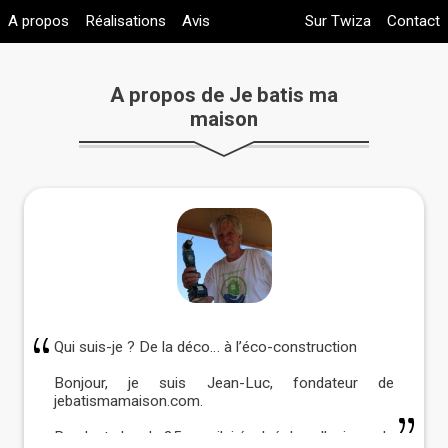
A propos
Réalisations
Avis
Sur Twiza
Contact
A propos de Je batis ma
maison
Qui suis-je ? De la déco… à l’éco-construction
Bonjour, je suis Jean-Luc, fondateur de
jebatismamaison.com.
Pendant plus de 25 ans, j’ai évolué dans l’univers de